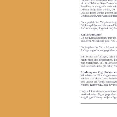
Die von uns verarbeiteten Daten w
nicht im Rahmen dieser Datenschut
Zweckbestimmung nicht mehr erfor
Daten nicht gelöscht werden, weil 
D.h. die Daten werden gesperrt und
Gründen aufbewahrt werden müsse
Nach gesetzlichen Vorgaben erfol
Eröffnungsbilanzen, Jahresabschlü
Aufzeichnungen, Lageberichte, Buc
Kontaktaufnahme
Bei der Kontaktaufnahme mit uns 
und deren Abwicklung gem. Art. 6 
Die Angaben der Nutzer können i
Anfragenorganisation gespeichert 
Wir löschen die Anfragen, sofern d
Mitgliedern und Interessierten, d
zum Mitgliedern. Im Fall der geset
und steuerrechtlicher (10 Jahre) A
Erhebung von Zugriffsdaten un
Wir erheben auf Grundlage unserer 
auf dem sich dieser Dienst befind
und Uhrzeit des Abrufs, übertrage
Nutzers, Referer URL (die zuvor be
Logfile-Informationen werden aus 
maximal sieben Tagen gespeichert 
endgültigen Klärung des jeweilig