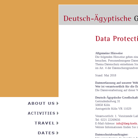
Allgemeine Hinweise
Die folgenden Hinweise geben eine
besuchen. Personenbezogene Daten 
Thema Datenschutz entnehmen Sie d
im Art. 4 der Datenschutzgrundv
Stand: Mai 2018
Datenerfassung auf unserer Web
Wer ist verantwortlich für die D
Die Datenverarbeitung auf dieser W
Deutsch-Ägyptische Gesellschaft
Gertrudenhofweg 31
50858 Köln
Amtsgericht Köln VR 11029
Verantwortlich: 1. Vorsitzende Lai
Tel: 0221 22269656
E-Mail-Adresse:
info@daeg-koeln
Weitere Informationen finden Sie i
Datenschutzbeauftragter: