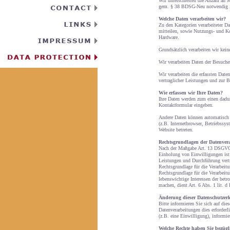
Wir unterschreiten die Anzahl an M
gem. § 38 BDSG-Neu notwendig i
Welche Daten verarbeiten wir?
Zu den Kategorien verarbeiteter D
mitteilen, sowie Nutzungs- und Ko
Hardware.
Grundsätzlich verarbeiten wir kei
Wir verarbeiten Daten der Besuche
Wir verarbeiten die erfassten Dat
vertraglicher Leistungen und zur
Wie erfassen wir Ihre Daten?
Ihre Daten werden zum einen dadur
Kontaktformular eingeben.
Andere Daten können automatisch b
(z.B. Internetbrowser, Betriebssys
Website betreten.
Rechtsgrundlagen der Datenver
Nach der Maßgabe Art. 13 DSGVO t
Einholung von Einwilligungen ist 
Leistungen und Durchführung vert
Rechtsgrundlage für die Verarbeitu
Rechtsgrundlage für die Verarbeitu
lebenswichtige Interessen der betr
machen, dient Art. 6 Abs. 1 lit.
Änderung dieser Datenschutzer
Bitte informieren Sie sich auf die
Datenverarbeitungen dies erforder
(z.B. eine Einwilligung), informie
Welche Rechte haben Sie bezügl