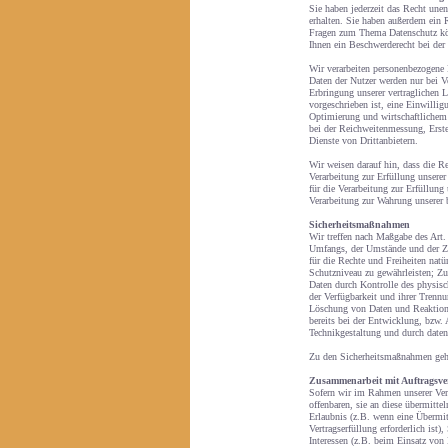
Sie haben jederzeit das Recht une
erhalten. Sie haben außerdem ein 
Fragen zum Thema Datenschutz kön
Ihnen ein Beschwerderecht bei der
Wir verarbeiten personenbezogene 
Daten der Nutzer werden nur bei Vo
Erbringung unserer vertraglichen L
vorgeschrieben ist, eine Einwilligu
Optimierung und wirtschaftlichem 
bei der Reichweitenmessung, Erst
Dienste von Drittanbietern.
Wir weisen darauf hin, dass die R
Verarbeitung zur Erfüllung unser
für die Verarbeitung zur Erfüllung
Verarbeitung zur Wahrung unserer b
Sicherheitsmaßnahmen
Wir treffen nach Maßgabe des Art
Umfangs, der Umstände und der Zwe
für die Rechte und Freiheiten nat
Schutzniveau zu gewährleisten; Zu
Daten durch Kontrolle des physisc
der Verfügbarkeit und ihrer Trenn
Löschung von Daten und Reaktion 
bereits bei der Entwicklung, bzw.
Technikgestaltung und durch daten
Zu den Sicherheitsmaßnahmen gehö
Zusammenarbeit mit Auftragsver
Sofern wir im Rahmen unserer Ver
offenbaren, sie an diese übermitte
Erlaubnis (z.B. wenn eine Übermit
Vertragserfüllung erforderlich ist)
Interessen (z.B. beim Einsatz von 