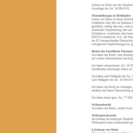
Sofern wir Dritte mit der Verarbei
Grundlage des Art. 28 DSGVO.
Übermittlungen in Drittländer
Sofern wir Daten in einem Drittl
verarbeiten oder dies im Rahmen d
geschieht, erfolgt dies nur, wenn e
rechtlichen Verpflichtung oder auf 
Erlaubnisse, verarbeiten oder lass
DSGVO verarbeiten. D.h. die Verarb
der EU entsprechenden Datenschutzn
vertraglicher Verpflichtungen (so 
Rechte der betroffenen Personen
Sie haben das Recht, eine Bestäti
auf weitere Informationen und Ko
Sie haben entsprechend. Art. 16 D
betreffenden unrichtigen Daten zu 
Sie haben nach Maßgabe des Art. 1
nach Maßgabe des Art. 18 DSGVO e
Sie haben das Recht zu verlangen,
erhalten und deren Übermittlung an
Sie haben ferner gem. Art. 77 DSG
Widerrufsrecht
Sie haben das Recht, erteilte Ei
Widerspruchsrecht
Sie können der künftigen Verarbei
Widerspruch kann insbesondere geg
Löschung von Daten